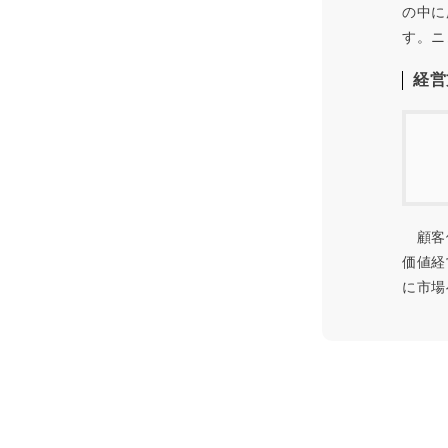
の中に
す。ニ
経営
顧客価
価値経
に市場