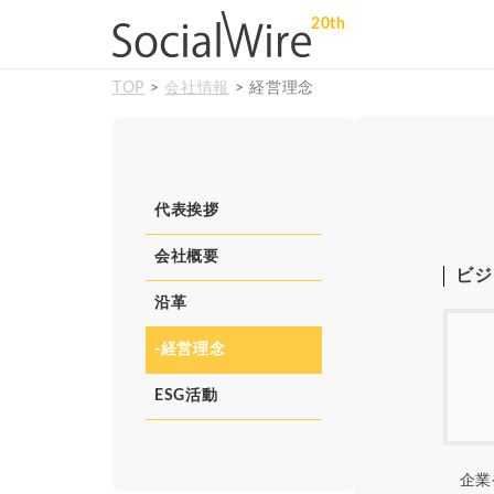
20th
TOP
>
会社情報
> 経営理念
代表挨拶
会社概要
ビジ
沿革
-経営理念
ESG活動
企業や