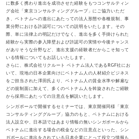
に数多く携わり進出を成功させた経験をもつコンサルティン
グ会社「東京コンサルティンググループ」にご協力いただ
き、ベトナムへの進出にあたっての法人形態や各種規制、事
業分野における許認可についての説明をいたします。その
際、単に法律上の明記だけでなく、進出を多く手掛けられた
経験から実際の参入障壁および許認可の実情や今後チャンス
がありそうな分野など、進出支援の経験者だからこそ知って
いる情報についてもお話しいたします。
さらに、株式会社リクルート ベトナム法人であるRGF社にお
いて、現地の日本企業向けにベトナム人の人材紹介ビジネス
をご担当された澤田氏より、ベトナム人の賃金水準や解雇な
どの規制面に加えて、多くのベトナム人を斡旋されたご経験
から採用にあたっての注意点を解説いたします。
シンガポールで開催するセミナーでは、東京開催同様「東京
コンサルティンググループ」協力のもと、ベトナムにおける
法人設立や、日本語ではあまり情報の無いシンガポールから
ベトナムに進出する場合の税金などの注意点といった、シン
ガポールに進出をされている日本企業にとって役立つ情報も