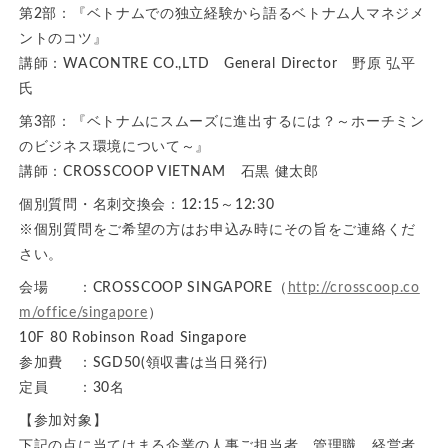
第2部：『ベトナムでの独立経験から語るベトナム人マネジメ
ントのコツ』
講師：WACONTRE CO.,LTD General Director 野原 弘平
氏
第3部：『ベトナムにスムーズに進出するには？～ホーチミン
のビジネス環境について～』
講師：CROSSCOOP VIETNAM 石黒 健太郎
個別質問・名刺交換会：12:15～12:30
※個別質問をご希望の方はお申込み時にその旨をご連絡くだ
さい。
会場 ：CROSSCOOP SINGAPORE（
http://crosscoop.co
m/office/singapore
）
10F 80 Robinson Road Singapore
参加費 ：SGD50(領収書は当日発行)
定員 ：30名
【参加対象】
下記の点に当てはまる企業の人事ご担当者、管理職、経営者