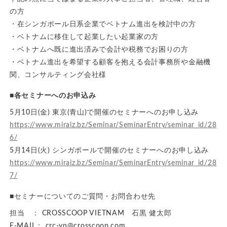
の方
・在シンガポール日系企業でベトナム進出を検討中の方
・ベトナムに移住して起業したい起業家の方
・ベトナムへ既に進出済みで会計や税務でお困りの方
・ベトナム進出を希望する顧客を抱える会計事務所や金融機
関、コンサルティング会社様
■各セミナーへのお申込み
5月10日(金) 東京(青山)で開催のセミナーへのお申し込み
https://www.miraiz.bz/Seminar/SeminarEntry/seminar_id/28
6/
5月14日(火) シンガポールで開催のセミナーへのお申し込み
https://www.miraiz.bz/Seminar/SeminarEntry/seminar_id/28
7/
■セミナーについてのご質問・お問合わせ先
担当 ： CROSSCOOP VIETNAM 石黒 健太郎
E-MAIL： crc-vn@crosscoop.com