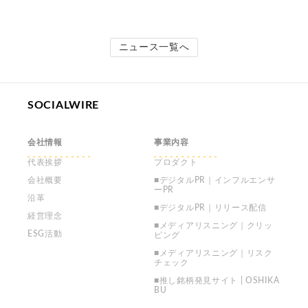
ニュース一覧へ
SOCIALWIRE
会社情報
事業内容
代表挨拶
プロダクト
会社概要
■デジタルPR｜インフルエンサ
ーPR
沿革
■デジタルPR｜リリース配信
経営理念
■メディアリスニング｜クリッ
ESG活動
ピング
■メディアリスニング｜リスク
チェック
■推し銘柄発見サイト | OSHIKA
BU