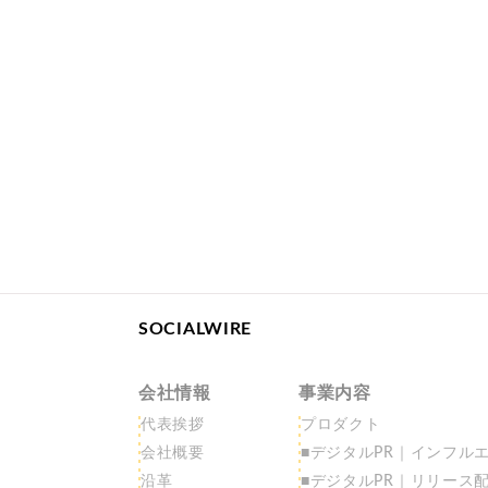
SOCIALWIRE
会社情報
事業内容
代表挨拶
プロダクト
会社概要
■デジタルPR｜インフルエ
沿革
■デジタルPR｜リリース