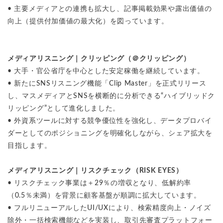
• 主要メディアとの連携も拡大し、記事掲載効果や露出価値の
向上（提供付加価値の最大化）を図っています。
メディアリスニング｜クリッピング（＠クリッピング）
• 大手・官公省庁を中心とした安定稼働を継続しています。
• 新たにSNSリスニング機能「Clip Master」を正式リリース
し、マスメディアとSNSを横断的に分析できる“ハイブリッドク
リッピング”として進化しました。
• 外資系ツールに対する競争優位性を強化し、データプロバイ
ダーとしてのポジショニングを明確化しながら、シェア拡大を
目指します。
メディアリスニング｜リスクチェック（RISK EYES）
• リスクチェック事業は＋29％の増収となり、低解約率
（0.5％未満）を背景に顧客基盤が順調に拡大しています。
• フルリニューアルしたUI/UXにより、検索精度向上・ノイズ
除外・一括検索機能などを実装し、取引先審査プラットフォー