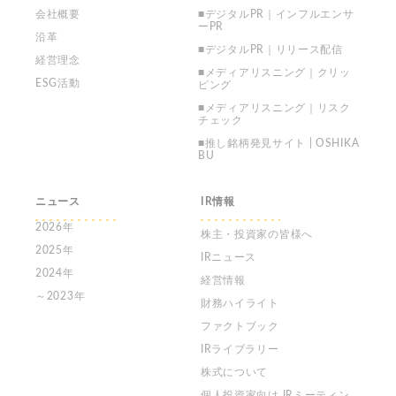
会社概要
■デジタルPR｜インフルエンサ
ーPR
沿革
■デジタルPR｜リリース配信
経営理念
■メディアリスニング｜クリッ
ESG活動
ピング
■メディアリスニング｜リスク
チェック
■推し銘柄発見サイト | OSHIKA
BU
ニュース
IR情報
2026年
株主・投資家の皆様へ
2025年
IRニュース
2024年
経営情報
～2023年
財務ハイライト
ファクトブック
IRライブラリー
株式について
個人投資家向け
IRミーティン