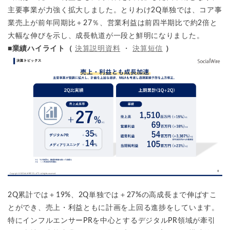
主要事業が力強く拡大しました。とりわけ2Q単独では、コア事
業売上が前年同期比＋27％、営業利益は前四半期比で約2倍と
大幅な伸びを示し、成長軌道が一段と鮮明になりました。
■業績ハイライト（
決算説明資料
・
決算短信
）
2Q累計では＋19%、2Q単独では＋27%の高成長まで伸ばすこ
とができ、売上・利益ともに計画を上回る進捗をしています。
特にインフルエンサーPRを中心とするデジタルPR領域が牽引