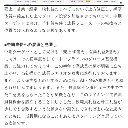
売上・営業・経常・純利益のすべてにおいて上方修正し、黒字
体質を確立した上でグロース投資を加速させております。中期
ターゲットに向け、「利益も伴う成長フェーズ」への転換点と
位置づけられるような進捗であります。
■中期成長への展望と見通し
中期ターゲットとして掲げる「売上50億円・営業利益8億円」
に向け、その初年度として「トップラインのグロース基盤構
築」に注力しております。この半年で高成長の芽が明確に立ち
上がり、当初描いた成長シナリオを着実に進行しております。
また、より確実なものとするためにも、AI・M&A推進も引き続
き取り組んでまいります。 また、投資家インタビューの中でで
たご意見をもらったことが契機となり、このタイミングで役職
員持株会を設立することにしました。役職員利益と株主利益が
少しでも合致するような動きを中期的にできればよいなと思う
とともに、成長期になることもありよきタイミングと思ってい
る次第です。