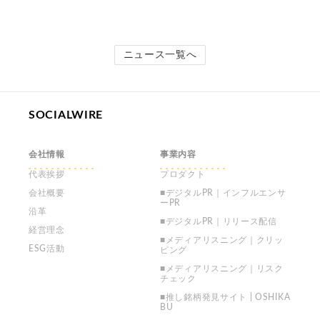
ニュース一覧へ
SOCIALWIRE
会社情報
事業内容
代表挨拶
プロダクト
会社概要
■デジタルPR｜インフルエンサ
ーPR
沿革
■デジタルPR｜リリース配信
経営理念
■メディアリスニング｜クリッ
ESG活動
ピング
■メディアリスニング｜リスク
チェック
■推し銘柄発見サイト | OSHIKA
BU