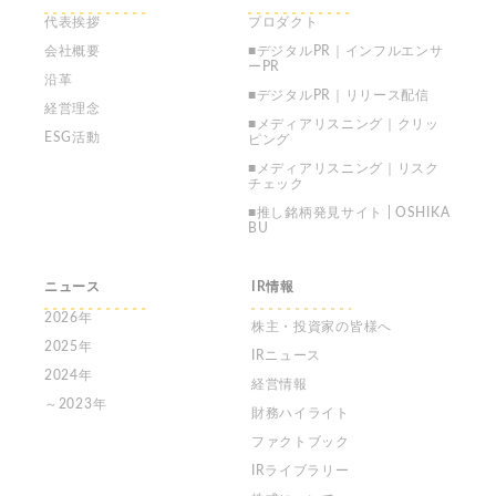
代表挨拶
プロダクト
会社概要
■デジタルPR｜インフルエンサ
ーPR
沿革
■デジタルPR｜リリース配信
経営理念
■メディアリスニング｜クリッ
ESG活動
ピング
■メディアリスニング｜リスク
チェック
■推し銘柄発見サイト | OSHIKA
BU
ニュース
IR情報
2026年
株主・投資家の皆様へ
2025年
IRニュース
2024年
経営情報
～2023年
財務ハイライト
ファクトブック
IRライブラリー