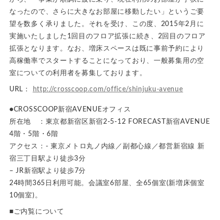
なったので、さらに大きなお部屋に移動したい」というご要
望を数多く承りました。それを受け、この度、2015年2月に
実施いたしました1回目のフロア拡張に続き、2回目のフロア
拡張となります。なお、増床スペースは既に事前予約により
高稼働率でスタートすることになっており、一般募集用の空
室についての利用者を募集しております。
URL：
http://crosscoop.com/office/shinjuku-avenue
●CROSSCOOP新宿AVENUEオフィス
所在地 ：東京都新宿区新宿2-5-12 FORECAST新宿AVENUE
4階・5階・6階
アクセス：- 東京メトロ丸ノ内線／副都心線／都営新宿線 新
宿三丁目駅より徒歩3分
– JR新宿駅より徒歩7分
24時間365日利用可能。会議室6部屋、全65個室(新増床個室
10個室)。
■ご内覧について