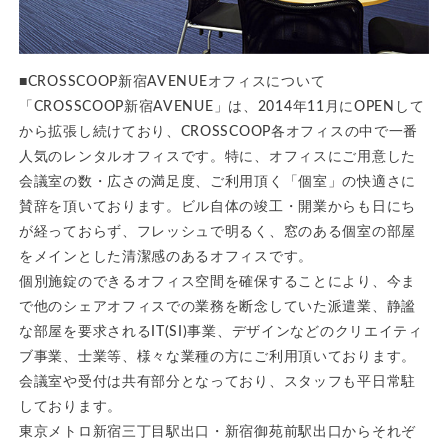
■CROSSCOOP新宿AVENUEオフィスについて
「CROSSCOOP新宿AVENUE」は、2014年11月にOPENして
から拡張し続けており、CROSSCOOP各オフィスの中で一番
人気のレンタルオフィスです。特に、オフィスにご用意した
会議室の数・広さの満足度、ご利用頂く「個室」の快適さに
賛辞を頂いております。ビル自体の竣工・開業からも日にち
が経っておらず、フレッシュで明るく、窓のある個室の部屋
をメインとした清潔感のあるオフィスです。
個別施錠のできるオフィス空間を確保することにより、今ま
で他のシェアオフィスでの業務を断念していた派遣業、静謐
な部屋を要求されるIT(SI)事業、デザインなどのクリエイティ
ブ事業、士業等、様々な業種の方にご利用頂いております。
会議室や受付は共有部分となっており、スタッフも平日常駐
しております。
東京メトロ新宿三丁目駅出口・新宿御苑前駅出口からそれぞ