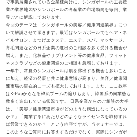
で事業展開されている企業様向けに、シンガポールの主要産
業の業界地図やシンガポールの各産業の市場動向を毎回、業
界ごとに解説しております。
今回のテーマは「シンガポールの美容／健康関連業界」につ
いて解説させて頂きます。最近はシンガポールでもヘア・ネ
イルサロン、まつげエクステ、エステ、スパ、マッサージ、
育毛関連などの日系企業の進出のご相談を多く受ける機会が
増え、また、化粧品やサプリメント等の健康食品、フィット
ネスクラブなどの健康関連のご相談も急増しております。
一年中、常夏のシンガポールは肌を露出する機会も多いこと
に加え、経済の発展と共に健康意識が高まり、美容／健康関
連市場の潜在的ニーズも拡大しております。また、ここ数年
はK-Popからなる韓流ブームの煽りもあり、韓国系の同業態も
数多く進出している状況です。 日系企業からのご相談の大半
は、「美容／健康関連市場がどのような構造になっているの
か？」「開業するにあたりどのようなライセンスを取得すれ
ば営業できるのか？」という内容ですが、当セミナーでは、
このようなご質問にお答えするだけでなく、実際にシンガポ