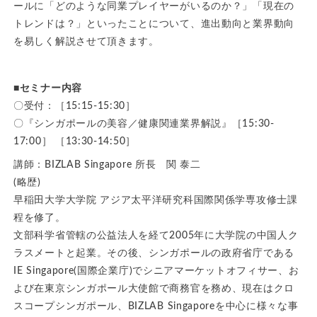
ールに「どのような同業プレイヤーがいるのか？」「現在の
トレンドは？」といったことについて、進出動向と業界動向
を易しく解説させて頂きます。
■セミナー内容
〇受付：［15:15-15:30］
〇『シンガポールの美容／健康関連業界解説』［15:30-
17:00］ ［13:30-14:50］
講師：BIZLAB Singapore 所長 関 泰二
(略歴)
早稲田大学大学院 アジア太平洋研究科国際関係学専攻修士課
程を修了。
文部科学省管轄の公益法人を経て2005年に大学院の中国人ク
ラスメートと起業。その後、シンガポールの政府省庁である
IE Singapore(国際企業庁)でシニアマーケットオフィサー、お
よび在東京シンガポール大使館で商務官を務め、現在はクロ
スコープシンガポール、BIZLAB Singaporeを中心に様々な事