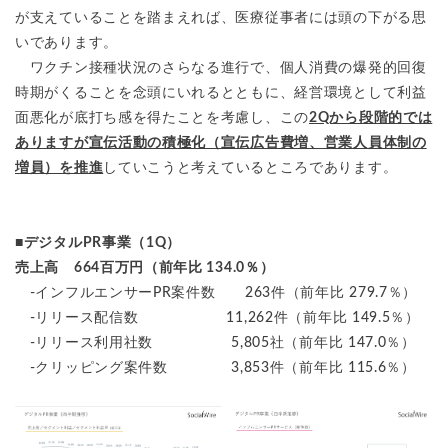
が支えていることを踏まえれば、医療従事者には頭の下がる思
いであります。
ワクチン接種状況のさらなる進行で、個人消費の爆発的回復
時期がくることを念頭にいれるとともに、経営環境として利益
面悪化が底打ち感を得たことを考慮し、この
2Qから段階的では
ありますが宣伝活動の積極化（宣伝広告費増、営業人員体制の
増員）を推進
していこうと考えているところであります。
■デジタルPR事業（1Q）
売上高 664百万円（前年比 134.0％）
-インフルエンサーPR案件数 263件（前年比 279.7％）
-リリース配信数 11,262件（前年比 149.5％）
-リリース利用社数 5,805社（前年比 147.0％）
-クリッピング案件数 3,853件（前年比 115.6％）