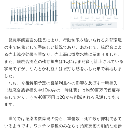
緊急事態宣言の延長により、行動制限を強いられる外部環境
の中で依然として手厳しい状況であり、あわせて、統廃合によ
る売上減少効果も重なり、売上高は微増水準に留まりました。
また、統廃合拠点の残存損失は1Qにはまだ多く計上されている
状況ですが、なんとか利益面は底打ち感を示した形で着地しま
した。
なお、今後解消予定の営業利益への影響を及ぼす一時損失
（統廃合残存損失や1Qのみの一時経費）は約50百万円程度存
在しており、うち40百万円は2Qから削減される見通しであり
ます。
世間では感染者数爆発の傍ら、重傷数・死亡数が抑制できて
いるようです。ワクチン接種のみならず治療技術の劇的な進歩