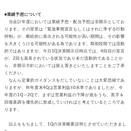
■業績予想について
当会計年度においては業績予想・配当予想は非開示としてお
ります。その背景は『緊急事態宣言もしくはそれに準ずる行動
抑制』が、断続的に発出される可能性が高い期間は、その影響
を大きくうける可能性がある為であります。期初段階では流動
的ではありますが、今日1Q決算開示日時点では、4回目の宣言
が、2回も延長されている状況であり未だ流動的であることか
ら、非開示方針においては据え置きといたしますことをご了承
ください。
なんら定量的ガイダンスをだしていないことは大変恐縮であ
りますが、昨年度末4Qは営業利益±0水準でありましたが、今
年度の1Q～2Qで、まずは営業利益の下降が底をうち、黒字＆
回復基調を優先的に形成していければと考えているところであ
ります。
以上をもちまして、1Qの決算概要説明とさせていただきまし