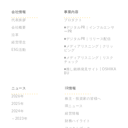
会社情報
事業内容
代表挨拶
プロダクト
会社概要
■デジタルPR｜インフルエンサ
ーPR
沿革
■デジタルPR｜リリース配信
経営理念
■メディアリスニング｜クリッ
ESG活動
ピング
■メディアリスニング｜リスク
チェック
■推し銘柄発見サイト | OSHIKA
BU
ニュース
IR情報
2026年
株主・投資家の皆様へ
2025年
IRニュース
2024年
経営情報
～2023年
財務ハイライト