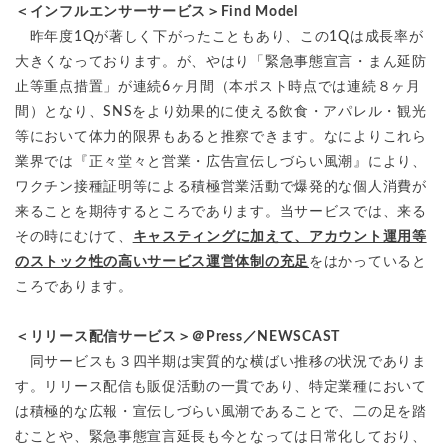
＜インフルエンサーサービス＞Find Model
昨年度1Qが著しく下がったこともあり、この1Qは成長率が
大きくなっております。が、やはり「緊急事態宣言・まん延防
止等重点措置」が連続6ヶ月間（本ポスト時点では連続８ヶ月
間）となり、SNSをより効果的に使える飲食・アパレル・観光
等において体力的限界もあると推察できます。なによりこれら
業界では『正々堂々と営業・広告宣伝しづらい風潮』により、
ワクチン接種証明等による積極営業活動で爆発的な個人消費が
来ることを期待するところであります。当サービスでは、来る
その時にむけて、
キャスティングに加えて、アカウント運用等
のストック性の高いサービス運営体制の充足
をはかっていると
ころであります。
＜リリース配信サービス＞＠Press／NEWSCAST
同サービスも３四半期は実質的な横ばい推移の状況でありま
す。リリース配信も販促活動の一貫であり、特定業種において
は積極的な広報・宣伝しづらい風潮であることで、二の足を踏
むことや、緊急事態宣言延長も今となっては日常化しており、