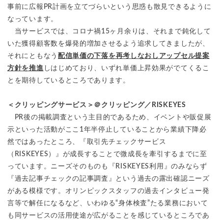
事前に広報PR計画を立てづらいという思惑も散見できるように
なっています。
当サービスでは、コロナ禍15ヶ月余りは、それまで鈍化して
いた獲得顧客数を爆発的増加させるよう追求してきましたが、
それにともなう
配信単価の下落を再考しなおしアップセル提案
方針を推進
しはじめており、いずれ単価上昇効果がでてくるこ
とを期待しているところであります。
＜クリッピングサービス＞＠クリッピング／RISKEYES
PR後の掲載調査という主目的であるため、イベントや販促展
示といった活動がここ1年半停止していることから業績下降必
然ではあったところ、『取引先チェックサービス
（RISKEYES）』が成長することで微成長を牽引するまでに至
っています。ニーズそのものも『RISKEYES利用』のみならず
『過去記事チェックの記事調査』という過去の露出確認ニーズ
がある模様です。オリンピックスタッフの過去インタビュー発
言等で解任になるなど、いわゆる“身体検査”たる業務において
も同サービスの活用使途が広がることを感じているところであ