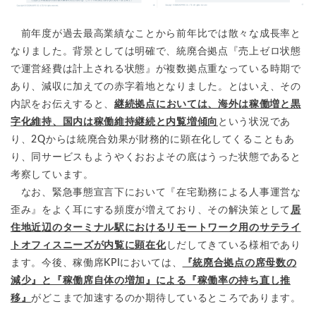
前年度が過去最高業績なことから前年比では散々な成長率と
なりました。背景としては明確で、統廃合拠点『売上ゼロ状態
で運営経費は計上される状態』が複数拠点重なっている時期で
あり、減収に加えての赤字着地となりました。とはいえ、その
内訳をお伝えすると、
継続拠点においては、海外は稼働増と黒
字化維持、国内は稼働維持継続と内覧増傾向
という状況であ
り、2Qからは統廃合効果が財務的に顕在化してくることもあ
り、同サービスもようやくおおよその底はうった状態であると
考察しています。
なお、緊急事態宣言下において『在宅勤務による人事運営な
歪み』をよく耳にする頻度が増えており、その解決策として
居
住地近辺のターミナル駅におけるリモートワーク用のサテライ
トオフィスニーズが内覧に顕在化
しだしてきている様相であり
ます。今後、稼働席KPIにおいては、
『統廃合拠点の席母数の
減少』と『稼働席自体の増加』による『稼働率の持ち直し推
移』
がどこまで加速するのか期待しているところであります。